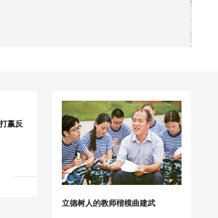
决打赢反
立德树人的教师楷模曲建武