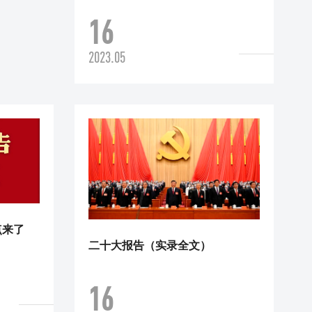
16
2023.05
点来了
二十大报告（实录全文）
16