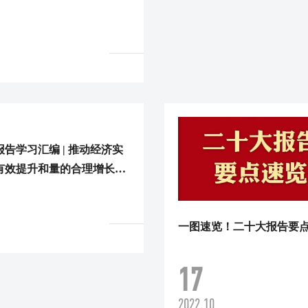
告学习汇编 | 推动经济实
有效提升和量的合理增长是
发展的内在要求
一图速览！二十大报告要
17
2022.10