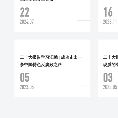
22
16
2024.07
2023.11
二十大报告学习汇编 | 成功走出一
二十大报
条中国特色反腐败之路
现质的
高质量
05
03
2023.05
2023.05