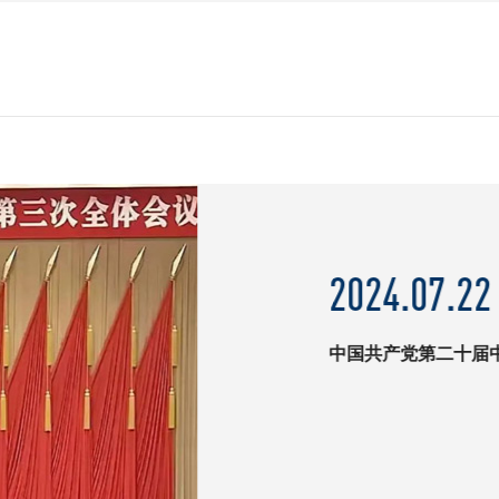
2024.07.22
中国共产党第二十届