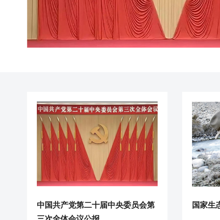
中国共产党第二十届中央委员会第
国家生
三次全体会议公报