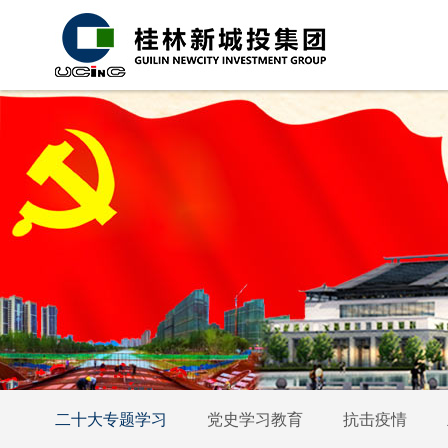
二十大专题学习
党史学习教育
抗击疫情