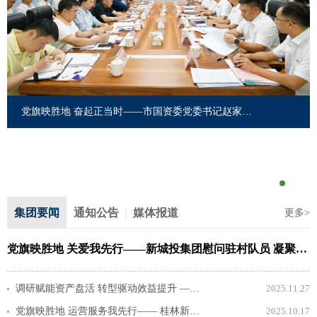
党旗映胜地 奋起正当时——市国资委党委书记赵家维为新城投集团高质量发展把脉问诊
集团要闻
通知公告
媒体报道
更多>
党旗映胜地 关爱我先行——新城投集团慰问驻村队员 凝聚乡村振兴合力
调研赋能资产盘活 转型驱动效益提升 —— 新城投集团纳桂海晴岚智策 谋新区水系景区发展
2025.11.27
党旗映胜地 运营服务我先行—— 桂林新城投集团、宏谋城运公司护航文旅盛宴
2025.10.17