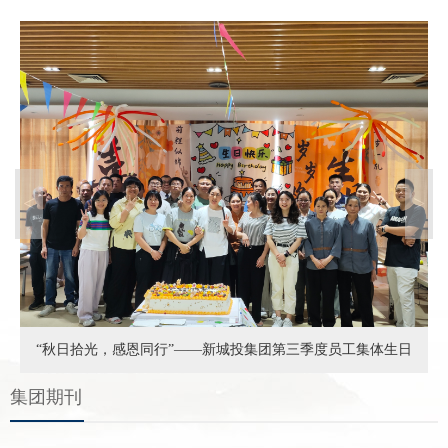
<
>
“秋日拾光，感恩同行”——新城投集团第三季度员工集体生日
集团期刊
会