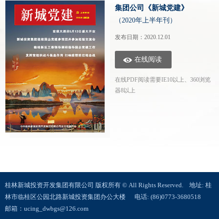
集团公司《新城党建》
（2020年上半年刊）
发布日期：2020.12.01
在线阅读
在线PDF阅读需要IE10以上、360浏览
器8以上
桂林新城投资开发集团有限公司 版权所有 © All Rights Reserved. 地址: 桂
林市临桂区公园北路新城投资集团办公大楼 电话: (86)0773-3680518
邮箱：ucing_dwbgs@126.com